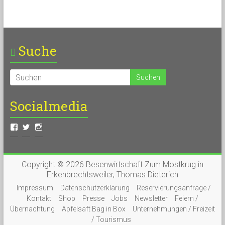
Suche
Socialmedia
Copyright © 2026
Besenwirtschaft Zum Mostkrug in
Erkenbrechtsweiler
, Thomas Dieterich
Impressum
Datenschutzerklärung
Reservierungsanfrage /
Kontakt
Shop
Presse
Jobs
Newsletter
Feiern /
Übernachtung
Apfelsaft Bag in Box
Unternehmungen / Freizeit
/ Tourismus