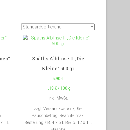
ünen“
Späths Alblinse II „Die
Kleine“ 500 gr
5,90
€
1,18
€
/
100
g
inkl. MwSt.
zzgl. Versandkosten 7,95€
.
Pauschbetrag. Beachte max.
 x 1 L
Bestellung z.B. 4 x 5 L BiB o. 12 x 1 L
Flasche