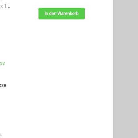
 x 1 L
In den Warenkorb
ose
.