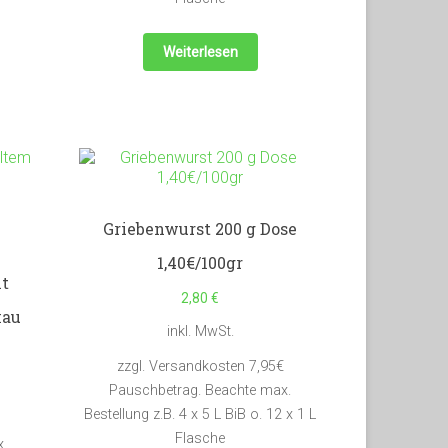
Weiterlesen
Griebenwurst 200 g Dose
1,40€/100gr
it
2,80
€
kau
inkl. MwSt.
zzgl. Versandkosten 7,95€
Pauschbetrag. Beachte max.
Bestellung z.B. 4 x 5 L BiB o. 12 x 1 L
Flasche
.