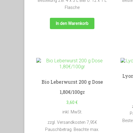
Bestellung z.B. 4 x 5 L BiB o. 12 x 1 L
Bestel
Flasche
In den Warenkorb
Lyon
Bio Leberwurst 200 g Dose
1,80€/100gr
3,60
€
inkl. MwSt.
P
Bestel
zzgl. Versandkosten 7,95€
Pauschbetrag. Beachte max.