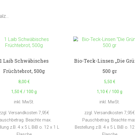
malz…
1 Laib Schwäbisches
Bio-Teck-Linsen „Die Gr
Früchtebrot, 500g
500 gr
8,00
€
5,50
€
1,50
€
/
100
g
1,10
€
/
100
g
inkl. MwSt.
inkl. MwSt.
zzgl. Versandkosten 7,95€
zzgl. Versandkosten 7,95€
auschbetrag. Beachte max.
Pauschbetrag. Beachte max
lung z.B. 4 x 5 L BiB o. 12 x 1 L
Bestellung z.B. 4 x 5 L BiB o. 12
Flasche
Flasche