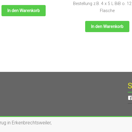
Bestellung z.B. 4 x 5 L BiB o. 12
In den Warenkorb
Flasche
In den Warenkorb
ug in Erkenbrechtsweiler
,