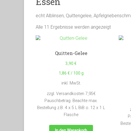
Essen
echt Alblinsen, Quittengelee, Apfelgriebensch
Alle 11 Ergebnisse werden angezeigt
Quitten-Gelee
3,90
€
1,86
€
/
100
g
inkl. MwSt.
zzgl. Versandkosten 7,95€
Pauschbetrag. Beachte max.
Bestellung z.B. 4 x 5 L BiB o. 12 x 1 L
Flasche
P
Bestel
In den Warenkorb