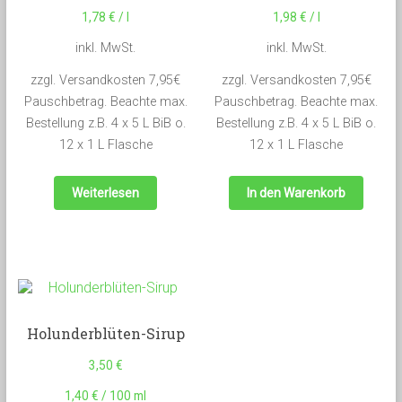
1,78
€
/
l
1,98
€
/
l
inkl. MwSt.
inkl. MwSt.
zzgl. Versandkosten 7,95€
zzgl. Versandkosten 7,95€
Pauschbetrag. Beachte max.
Pauschbetrag. Beachte max.
Bestellung z.B. 4 x 5 L BiB o.
Bestellung z.B. 4 x 5 L BiB o.
12 x 1 L Flasche
12 x 1 L Flasche
Weiterlesen
In den Warenkorb
Holunderblüten-Sirup
3,50
€
1,40
€
/
100
ml